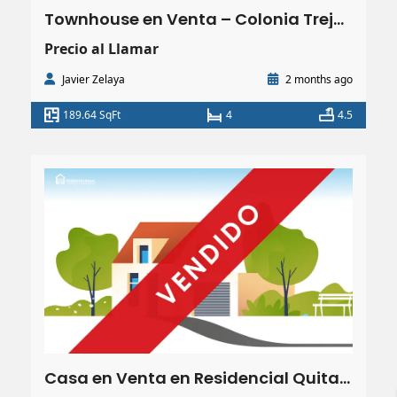
Townhouse en Venta – Colonia Trejo San Pedro Sula | 6 HBT. 4.5 Baños |89.64 m²
Precio al Llamar
Javier Zelaya
2 months ago
189.64 SqFt
4
4.5
Casa en Venta en Residencial Quitas el Dorado San Pedro Sula l 635.00 m² (VENDIDA)