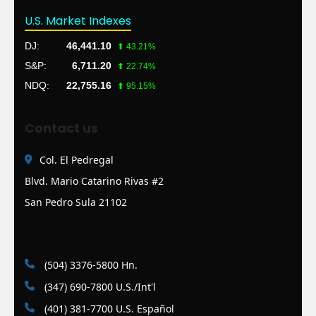
U.S. Market Indexes
DJ:
46,441.10
⬆ 43.21%
S&P:
6,711.20
⬆ 22.74%
NDQ:
22,755.16
⬆ 95.15%
Contact us
Col. El Pedregal
Blvd. Mario Catarino Rivas #2
San Pedro Sula 21102
(504) 3376-5800 Hn.
(347) 690-7800 U.S./Int'l
(401) 381-7700 U.S. Español