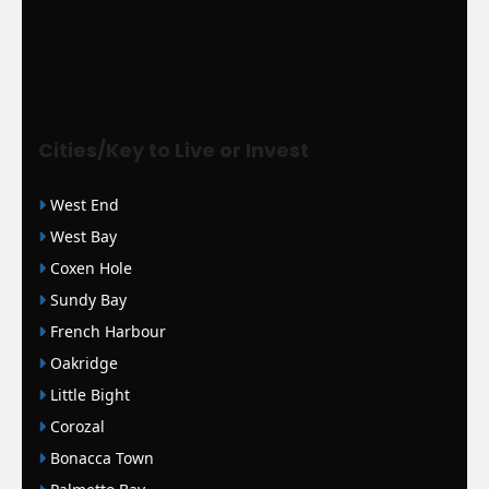
|
Mortgage Loans
|
WSJ Renewal
| Bloomberg
| Amigos Interlock
|
WSJ
Print Version |
WSJ Print |
WSJ Newspaper
Cities/Key to Live or Invest
West End
West Bay
Coxen Hole
Sundy Bay
French Harbour
Oakridge
Little Bight
Corozal
Bonacca Town