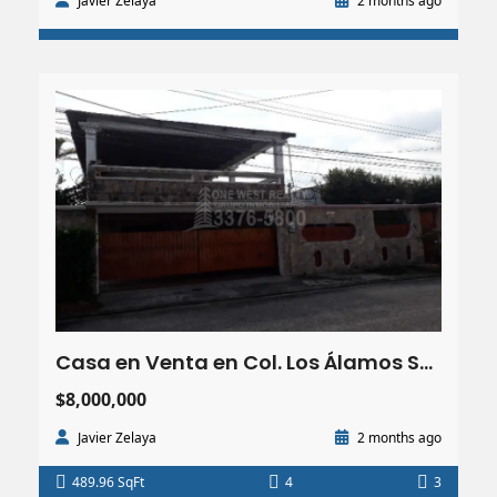
Javier Zelaya
2 months ago
Casa en Venta en Col. Los Álamos San Pedro Sula | 4 HBT. 3 Baños
$8,000,000
Javier Zelaya
2 months ago
489.96 SqFt
4
3