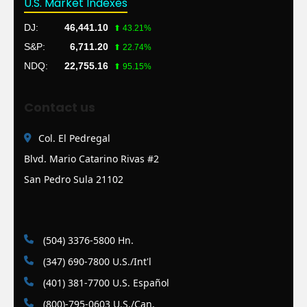
U.S. Market Indexes
DJ:
46,441.10
⬆ 43.21%
S&P:
6,711.20
⬆ 22.74%
NDQ:
22,755.16
⬆ 95.15%
Contact us
Col. El Pedregal
Blvd. Mario Catarino Rivas #2
San Pedro Sula 21102
(504) 3376-5800 Hn.
(347) 690-7800 U.S./Int'l
(401) 381-7700 U.S. Español
(800)-795-0603 U.S./Can.