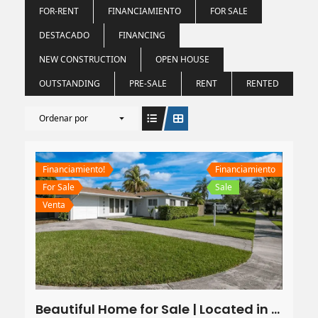
FOR-RENT
FINANCIAMIENTO
FOR SALE
DESTACADO
FINANCING
NEW CONSTRUCTION
OPEN HOUSE
OUTSTANDING
PRE-SALE
RENT
RENTED
Ordenar por
Financiamiento!
Financiamiento
For Sale
Sale
Venta
Beautiful Home for Sale | Located in South Florida