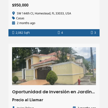
$950,000
SW 144th Ct, Homestead, FL 33033, USA
Casas
2 months ago
2,082 SqFt
4
3
Oportunidad de Inversión en Jardines del Valle, San Pedro Sula |462.83 m²| 5 HAB.
Precio al Llamar