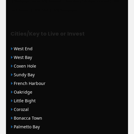
|
Mortgage Loans
|
WSJ Renewal
| Bloomberg
| Amigos Interlock
|
WSJ
Print Version |
WSJ Print |
WSJ Newspaper
Cities/Key to Live or Invest
West End
West Bay
Coxen Hole
Sundy Bay
French Harbour
Oakridge
Little Bight
Corozal
Bonacca Town
Palmetto Bay