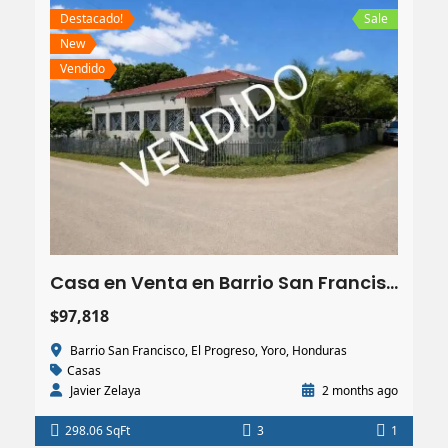
Destacado!
Sale
New
Vendido
Casa en Venta en Barrio San Francisco, El Progreso, Yoro
$97,818
Barrio San Francisco, El Progreso, Yoro, Honduras
Casas
Javier Zelaya
2 months ago
298.06 SqFt
3
1