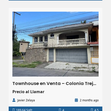
Townhouse en Venta – Colonia Trejo San Pedro Sula | 6 HBT. 4.5 Baños |89.64 m²
Precio al Llamar
Javier Zelaya
2 months ago
189.64 SqFt
4
4.5