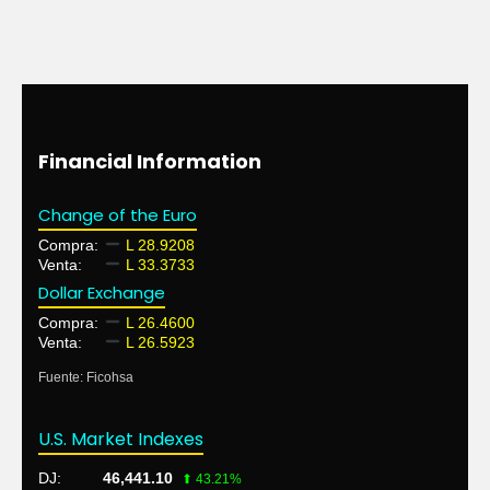
Financial Information
Change of the Euro
Compra:
L 28.9208
Venta:
L 33.3733
Dollar Exchange
Compra:
L 26.4600
Venta:
L 26.5923
Fuente: Ficohsa
U.S. Market Indexes
DJ:
46,441.10
⬆ 43.21%