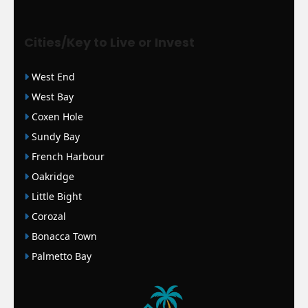
Cities/Key to Live or Invest
West End
West Bay
Coxen Hole
Sundy Bay
French Harbour
Oakridge
Little Bight
Corozal
Bonacca Town
Palmetto Bay