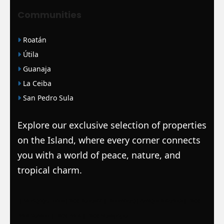
Communities
Roatán
Útila
Guanaja
La Ceiba
San Pedro Sula
Explore our exclusive selection of properties
on the Island, where every corner connects
you with a world of peace, nature, and
tropical charm.
|
Mortgage Loans
|
WSJ Renewal
| Bloomberg
| Amigos Interlock
|
WSJ
Print Version |
WSJ Print |
WSJ Newspaper