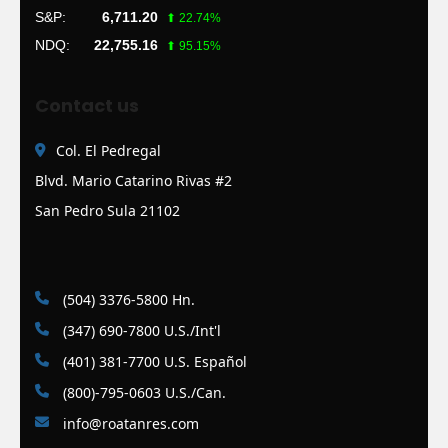
S&P:
6,711.20
⬆ 22.74%
NDQ:
22,755.16
⬆ 95.15%
Contact us
Col. El Pedregal
Blvd. Mario Catarino Rivas #2
San Pedro Sula 21102
(504) 3376-5800 Hn.
(347) 690-7800 U.S./Int'l
(401) 381-7700 U.S. Español
(800)-795-0603 U.S./Can.
info@roatanres.com