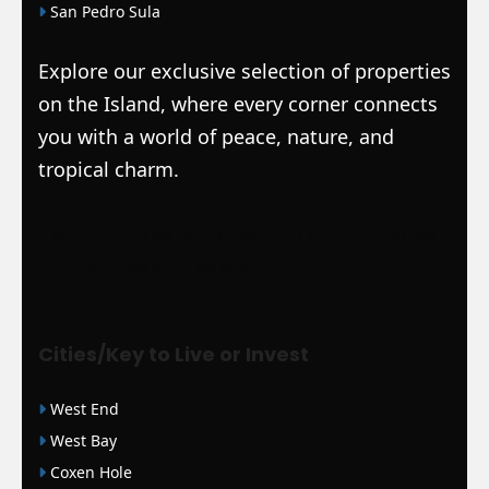
San Pedro Sula
Explore our exclusive selection of properties
on the Island, where every corner connects
you with a world of peace, nature, and
tropical charm.
|
Mortgage Loans
|
WSJ Renewal
| Bloomberg
| Amigos Interlock
|
WSJ
Print Version |
WSJ Print |
WSJ Newspaper
Cities/Key to Live or Invest
West End
West Bay
Coxen Hole