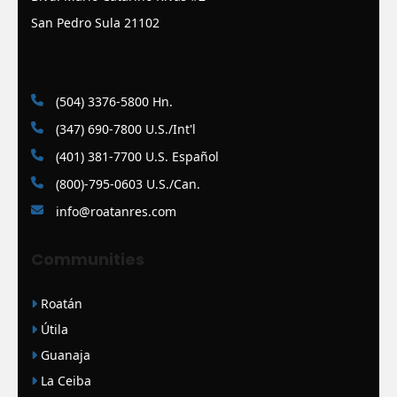
San Pedro Sula 21102
(504) 3376-5800 Hn.
(347) 690-7800 U.S./Int'l
(401) 381-7700 U.S. Español
(800)-795-0603 U.S./Can.
info@roatanres.com
Communities
Roatán
Útila
Guanaja
La Ceiba