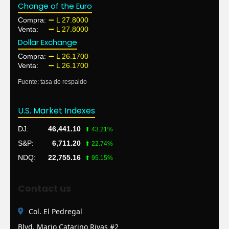
Change of the Euro
Compra:
➖ L 27.8000
Venta:
➖ L 27.8000
Dollar Exchange
Compra:
➖ L 26.1700
Venta:
➖ L 26.1700
Fuente: tasa de respaldo
U.S. Market Indexes
DJ:
46,441.10
⬆ 43.21%
S&P:
6,711.20
⬆ 22.74%
NDQ:
22,755.16
⬆ 95.15%
Contact us
Col. El Pedregal
Blvd. Mario Catarino Rivas #2