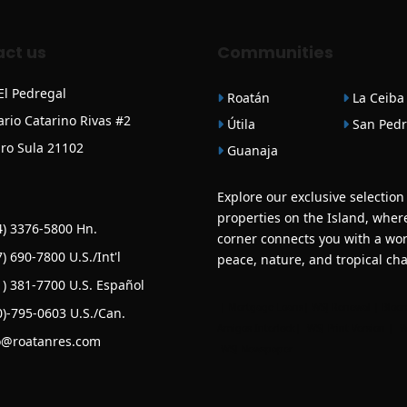
ct us
Communities
 El Pedregal
Roatán
La Ceiba
ario Catarino Rivas #2
Útila
San Pedr
ro Sula 21102
Guanaja
Explore our exclusive selection
properties on the Island, wher
) 3376-5800 Hn.
corner connects you with a wor
) 690-7800 U.S./Int'l
peace, nature, and tropical ch
) 381-7700 U.S. Español
|
Mortgage Loans
|
WSJ Renewal
| Bloo
)-795-0603 U.S./Can.
Amigos Interlock
|
WSJ Print Version |
W
o@roatanres.com
WSJ Newspaper