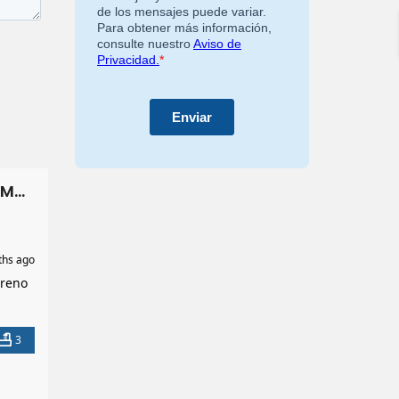
Casa de 5 Habitaciones en Venta en Colonia Moya | Financiamiento Disponible
hs ago
rreno
ible
3
ión