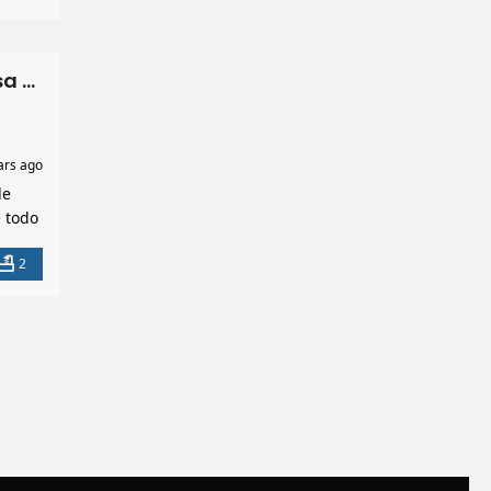
Palma Real La Ceiba Honduras | Venta de casa en Villas Palma Real
ars ago
de
e todo
un
2
,
e […]