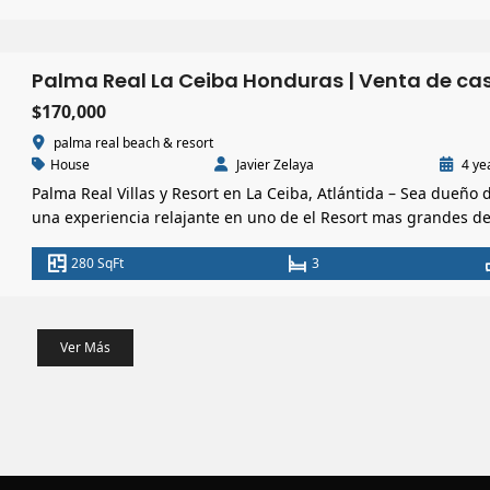
$170,000
palma real beach & resort
House
Javier Zelaya
4 ye
Palma Real Villas y Resort en La Ceiba, Atlántida – Sea dueño 
una experiencia relajante en uno de el Resort mas grandes d
el país. Su increíble ubicación en la Ciudad de La Ceiba le da 
280 SqFt
3
importante potencial de alquiler durante las temporadas altas
convirtiéndola en una oportunidad de inversión. Propiedad d
Ver Más