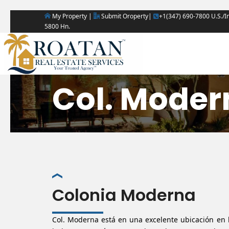
My Property |
Submit Oroperty|
+1(347) 690-7800 U.S./In
5800 Hn.
Col. Moder
Colonia Moderna
Col. Moderna está en una excelente ubicación en l