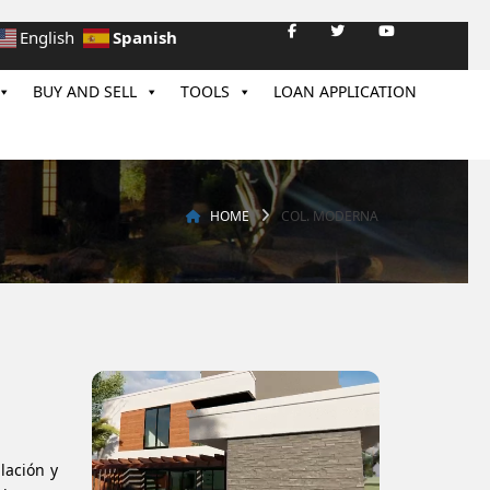
Spanish
English
BUY AND SELL
TOOLS
LOAN APPLICATION
HOME
COL. MODERNA
lación y