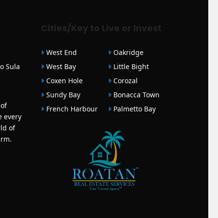
Cities/Key to Live or Invest
West End
Oakridge
o Sula
West Bay
Little Bight
Coxen Hole
Corozal
Sundy Bay
Bonacca Town
 of
French Harbour
Palmetto Bay
e every
ld of
arm.
mberg
|
SJ Print |