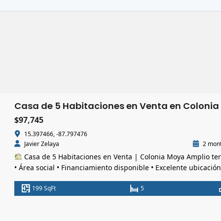
$97,745
15.397466, -87.797476
Javier Zelaya
2 mont
Casa de 5 Habitaciones en Venta | Colonia Moya Amplio te
• Área social • Financiamiento disponible • Excelente ubicación
residencial Precio de Venta L 2,600,000 Financiamiento dispon
199 SqFt
5
Área del Lote 937 v² Amplio terreno residencial Área de
Construcción 199 m² Diseño funcional y espacioso
Descripc
de la Propiedad One West Realty le […]