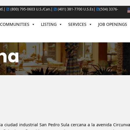
tl.|
(800) 795-0603 U.S./Can.|
(401) 381-7700 U.S.Es|
(504) 3376-
COMMUNITIES
LISTING
SERVICES
JOB OPENINGS
na
a ciudad industrial San Pedro Sula cercana a la avenida Circunva