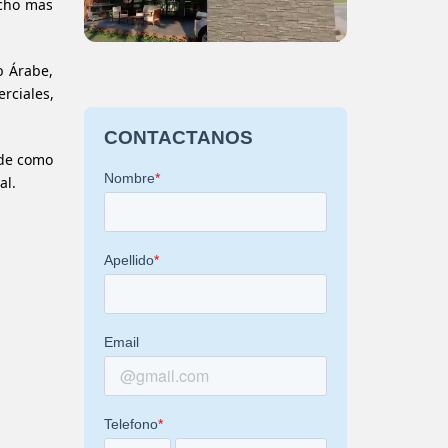
ucho mas
b Árabe,
rciales,
 de como
al.