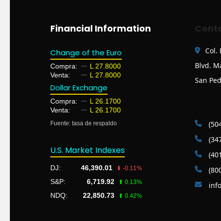
Financial Information
Conta
Col.
Change of the Euro
Blvd. M
Compra:
L 27.8000
Venta:
L 27.8000
San Ped
Dollar Exchange
Compra:
L 26.1700
Venta:
L 26.1700
(504
Fuente: tasa de respaldo
(347
U.S. Market Indexes
(401
DJ:
46,390.01
⬇ -0.11%
(800
S&P:
6,719.92
⬆ 0.13%
inf
NDQ:
22,850.73
⬆ 0.42%